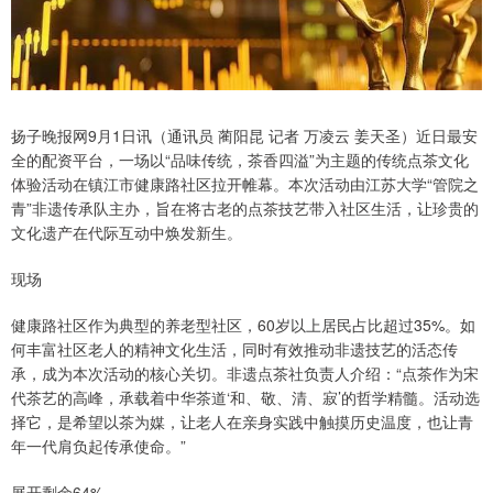
扬子晚报网9月1日讯（通讯员 蔺阳昆 记者 万凌云 姜天圣）近日最安
全的配资平台，一场以“品味传统，茶香四溢”为主题的传统点茶文化
体验活动在镇江市健康路社区拉开帷幕。本次活动由江苏大学“管院之
青”非遗传承队主办，旨在将古老的点茶技艺带入社区生活，让珍贵的
文化遗产在代际互动中焕发新生。
现场
健康路社区作为典型的养老型社区，60岁以上居民占比超过35%。如
何丰富社区老人的精神文化生活，同时有效推动非遗技艺的活态传
承，成为本次活动的核心关切。非遗点茶社负责人介绍：“点茶作为宋
代茶艺的高峰，承载着中华茶道‘和、敬、清、寂’的哲学精髓。活动选
择它，是希望以茶为媒，让老人在亲身实践中触摸历史温度，也让青
年一代肩负起传承使命。”
展开剩余64%