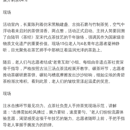
现场
活动室内，长案陈列着仿宋黑釉建盏、古拙石磨与竹制茶筅，空气中
浮动着未启封的茶饼清香。两点整，活动正式启动。主持人简要回溯
了自陆羽《茶经》至宋代点茶技艺的千年脉络，强调其作为国家级非
物质文化遗产的重要价值。现场15位老人与4名青年志愿者凝神静
听，目光聚焦在茶艺师手中那柄泛着温润光泽的茶匙上。
随后，老人们与志愿者结成“老青互助”小组。每组由非遗点茶社资深
骨干指导，严格按照古法三汤点茶流程展开教学。碾茶环节，志愿者
推动茶碾研磨茶饼。碾轮与槽底摩擦发出沙沙轻响，细如尘埃的青碧
茶粉渐次堆积。看到此景，老人们的皱纹里漾起温柔的笑意。
现场
注水击拂环节最见功力。点茶社负责人手持茶筅现场示范，讲解
道：“击拂需如松风拂过，腕力要轻，速度要匀。”老人们纷纷流露体
验意愿，渴望感受这项千年技艺的魅力。志愿者随即上前，手把手指
导老人掌握手腕发力的韵律。