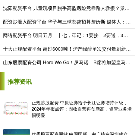
沈阳配资平台 儿童玩项目脱手高坠遇险竟靠路人救援？景区网红游乐项目暗藏致命隐患！
配资炒股入配资平台 华子与三球都曾招募詹姆斯 媒体人：1%选手森林狼居然还在决赛圈
网络配资平台 明日五月二十七，牢记：1要接，2要送，3不做，4要吃，寓意吉祥美满
十大正规配资平台 超过6000吨！沪产绿醇单次交付量刷新国内纪录
山东股票配资公司 Here We Go！罗马诺：B席将加盟皇马，两年合同+一年续约选择权
推荐资讯
正规炒股配资 中原证券给予长江证券增持评级，
2024年年报点评：固收自营再创新高，资管业务增
幅明显
优秀股票配资网站 中国国新、中广核在深圳成立