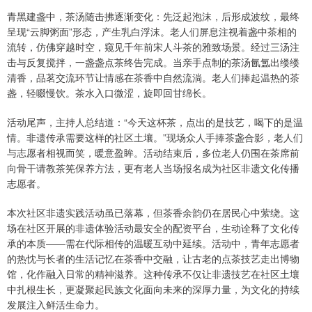
青黑建盏中，茶汤随击拂逐渐变化：先泛起泡沫，后形成波纹，最终
呈现“云脚粥面”形态，产生乳白浮沫。老人们屏息注视着盏中茶相的
流转，仿佛穿越时空，窥见千年前宋人斗茶的雅致场景。经过三汤注
击与反复搅拌，一盏盏点茶终告完成。当亲手点制的茶汤氤氲出缕缕
清香，品茗交流环节让情感在茶香中自然流淌。老人们捧起温热的茶
盏，轻啜慢饮。茶水入口微涩，旋即回甘绵长。
活动尾声，主持人总结道：“今天这杯茶，点出的是技艺，喝下的是温
情。非遗传承需要这样的社区土壤。”现场众人手捧茶盏合影，老人们
与志愿者相视而笑，暖意盈眸。活动结束后，多位老人仍围在茶席前
向骨干请教茶筅保养方法，更有老人当场报名成为社区非遗文化传播
志愿者。
本次社区非遗实践活动虽已落幕，但茶香余韵仍在居民心中萦绕。这
场在社区开展的非遗体验活动最安全的配资平台，生动诠释了文化传
承的本质——需在代际相传的温暖互动中延续。活动中，青年志愿者
的热忱与长者的生活记忆在茶香中交融，让古老的点茶技艺走出博物
馆，化作融入日常的精神滋养。这种传承不仅让非遗技艺在社区土壤
中扎根生长，更凝聚起民族文化面向未来的深厚力量，为文化的持续
发展注入鲜活生命力。