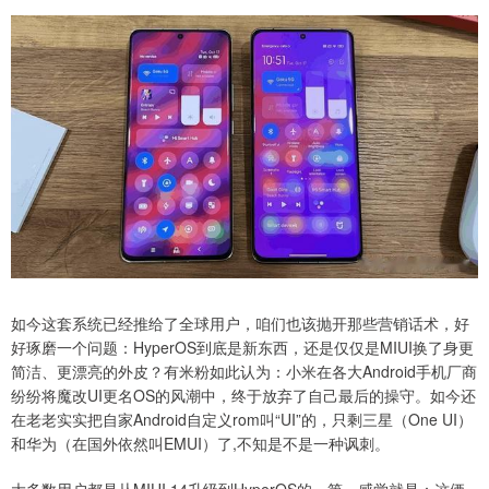
如今这套系统已经推给了全球用户，咱们也该抛开那些营销话术，好
好琢磨一个问题：HyperOS到底是新东西，还是仅仅是MIUI换了身更
简洁、更漂亮的外皮？有米粉如此认为：小米在各大Android手机厂商
纷纷将魔改UI更名OS的风潮中，终于放弃了自己最后的操守。如今还
在老老实实把自家Android自定义rom叫“UI”的，只剩三星（One UI）
和华为（在国外依然叫EMUI）了,不知是不是一种讽刺。
大多数用户都是从MIUI 14升级到HyperOS的，第一感觉就是：这俩