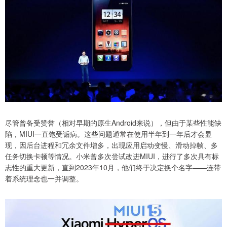
尽管曾备受赞誉（相对早期的原生Android来说），但由于某些性能缺
陷，MIUI一直饱受诟病。这些问题通常在使用半年到一年后才会显
现，因后台进程和冗余文件增多，出现应用启动变慢、滑动掉帧、多
任务切换卡顿等情况。小米曾多次尝试改进MIUI，进行了多次具有标
志性的重大更新，直到2023年10月，他们终于决定换个名字——连带
着系统理念也一并调整。