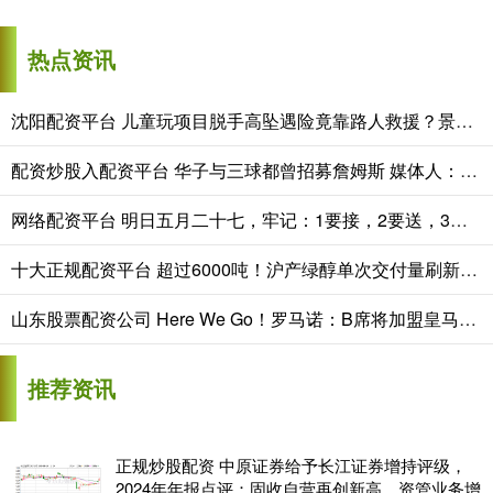
热点资讯
沈阳配资平台 儿童玩项目脱手高坠遇险竟靠路人救援？景区网红游乐项目暗藏致命隐患！
配资炒股入配资平台 华子与三球都曾招募詹姆斯 媒体人：1%选手森林狼居然还在决赛圈
网络配资平台 明日五月二十七，牢记：1要接，2要送，3不做，4要吃，寓意吉祥美满
十大正规配资平台 超过6000吨！沪产绿醇单次交付量刷新国内纪录
山东股票配资公司 Here We Go！罗马诺：B席将加盟皇马，两年合同+一年续约选择权
推荐资讯
正规炒股配资 中原证券给予长江证券增持评级，
2024年年报点评：固收自营再创新高，资管业务增