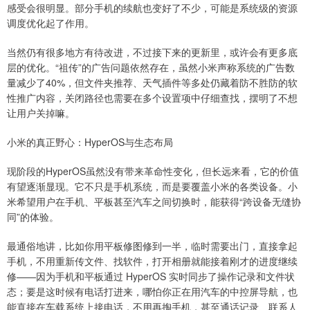
感受会很明显。部分手机的续航也变好了不少，可能是系统级的资源
调度优化起了作用。
当然仍有很多地方有待改进，不过接下来的更新里，或许会有更多底
层的优化。“祖传”的广告问题依然存在，虽然小米声称系统的广告数
量减少了40%，但文件夹推荐、天气插件等多处仍藏着防不胜防的软
性推广内容，关闭路径也需要在多个设置项中仔细查找，摆明了不想
让用户关掉嘛。
小米的真正野心：HyperOS与生态布局
现阶段的HyperOS虽然没有带来革命性变化，但长远来看，它的价值
有望逐渐显现。它不只是手机系统，而是要覆盖小米的各类设备。小
米希望用户在手机、平板甚至汽车之间切换时，能获得“跨设备无缝协
同”的体验。
最通俗地讲，比如你用平板修图修到一半，临时需要出门，直接拿起
手机，不用重新传文件、找软件，打开相册就能接着刚才的进度继续
修——因为手机和平板通过 HyperOS 实时同步了操作记录和文件状
态；要是这时候有电话打进来，哪怕你正在用汽车的中控屏导航，也
能直接在车载系统上接电话，不用再掏手机，甚至通话记录、联系人